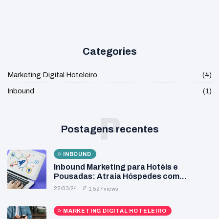
Categories
Marketing Digital Hoteleiro
(4)
Inbound
(1)
P
Postagens recentes
INBOUND
Inbound Marketing para Hotéis e
Pousadas: Atraia Hóspedes com
Estratégias Inteligentes
22/03/24
1,527 views
MARKETING DIGITAL HOTELEIRO