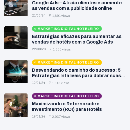
Google Ads – Atraia clientes e aumente
as vendas com a publicidade online
21/03/24
1,601 views
MARKETING DIGITAL HOTELEIRO
Estratégias eficazes para aumentar as
vendas de hotéis com o Google Ads
22/08/23
1,636 views
MARKETING DIGITAL HOTELEIRO
Desvendando o caminho do sucesso: 5
Estratégias Infalíveis para dobrar suas
vendas
12/01/24
1,513 views
MARKETING DIGITAL HOTELEIRO
Maximizando o Retorno sobre
Investimento (ROI) para Hotéis
19/01/24
2,037 views