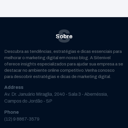
S
Sobre
Descubra as tendências, estratégias e dicas essenciais para
melhorar o marketing digital em nosso blog. A Sitenivel
oferece insights especializados para ajudar sua empresa a se
destacar no ambiente online competitivo.Venha conosco
para descobrir estratégias e dicas de marketing digital.
Address
Av. Dr. Januário Miraglia, 2040 - Sala 3 - Abernéssia,
Campos do Jordão - SP
Phone
(12) 9 8867-3579